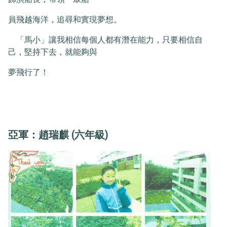
員飛越海洋，追尋和實現夢想。
「馬小」讓我相信每個人都有潛在能力，只要相信自
己，堅持下去，就能夠與
夢飛行了！
亞軍：趙瑞麒 (六年級)