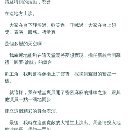
禮及特別的活動，都會
在這地方上演。
大家在台下靜候過、歡笑過、呼喊過；大家在台上領
獎、表演、服務。禮堂真
是個多變的天空啊！
我幸運地能夠在這天堂裏將夢想實現，擔任新校舍開幕
禮「圓夢‧啟航」的舞台
劇主角，我興奮得像衝上了雲霄，採摘到耀眼的繁星一
樣。
就這樣，我在禮堂裏展開了密密麻麻的排練之旅，跟其
他演員一點一滴地同步
建立這個精彩的舞台表演。
最後，我就在這個寬敞的大禮堂上演出。我全情投入地
飾演船長，帶領一眾船