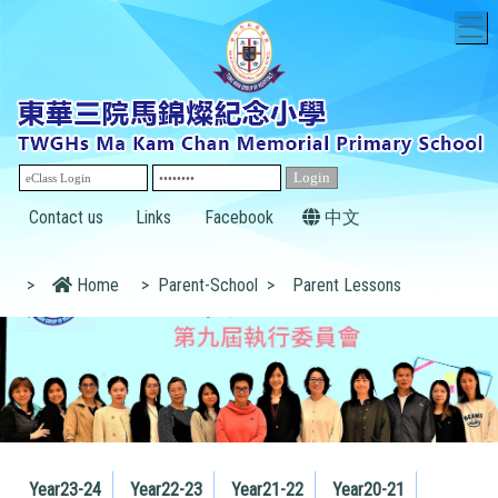
T
Contact us
Links
Facebook
中文
>
Home
>
Parent-School
>
Parent Lessons
Year23-24
Year22-23
Year21-22
Year20-21