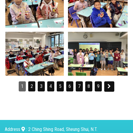
1
2
3
4
5
6
7
8
9
Address
: 2 Ching Shing Road, Sheung Shui, N.T.