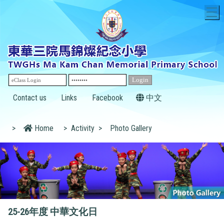
T
Contact us
Links
Facebook
中文
>
Home
>
Activity
>
Photo Gallery
25-26年度 中華文化日