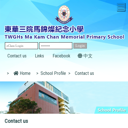
T
Contact us
Links
Facebook
中文
>
Home
>
School Profile
>
Contact us
Contact us