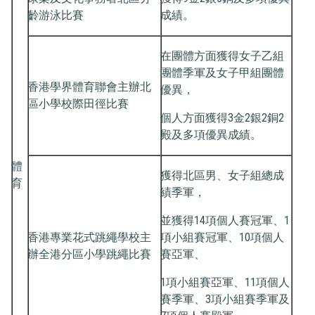
齡游泳比賽
成績。
在團體方面獲得女子乙組
團體季軍及女子甲組團體
香港學界體育聯會主辦北
優異，
區小學校際田徑比賽
個人方面獲得3金2銀2銅2
殿及多項優異成績。
體
獲得北區男、女子組總成
育
績季軍，
並獲得14項個人賽冠軍、1
香港專業花式跳繩學校主
項小組賽冠軍、10項個人
辦全港分區小學跳繩比賽
賽亞軍、
1項小組賽亞軍、11項個人
賽季軍、3項小組賽季軍及