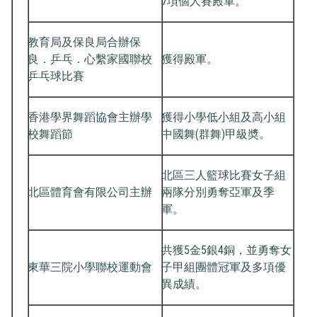
7項個人賽殿軍。
教育局及保良局合辦保
良．乒乓．心繫家國聯校
獲得殿軍。
乒乓球比賽
香港學界舞蹈協會主辦學
獲得小學低小組及高小組
校舞蹈節
中國舞(群舞)甲級奬。
北區三人籃球比賽女子組
北區體育會有限公司主辦
兩隊分別勇奪亞軍及季
軍。
共獲5金5銀4銅，並勇奪女
東華三院小學聯校運動會
子甲組團體冠軍及多項優
異成績。