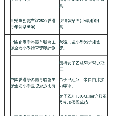
獎。
音樂事務處主辦2023香港
獲得弦樂團(小學組)銅
青年音樂匯演
獎。
中國香港學界體育聯會主
榮獲北區小學男子組金
辦全港小學體育獎勵計劃
獎。
獲得女子乙組50米背泳冠
軍、
中國香港學界體育聯會主
男子甲組4x50米自由泳接
辦全港小學區際游泳比賽
力季軍、
女子乙組100米自由泳殿軍
及多項優異成績。