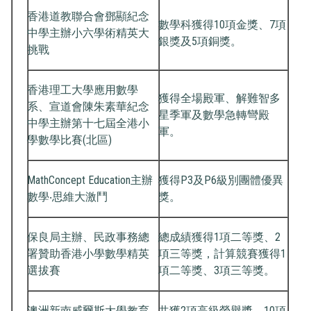
香港道教聯合會鄧顯紀念
數學科獲得10項金獎、7項
中學主辦小六學術精英大
銀獎及5項銅獎。
挑戰
香港理工大學應用數學
獲得全場殿軍、解難智多
系、宣道會陳朱素華紀念
星季軍及數學急轉彎殿
中學主辦第十七屆全港小
軍。
學數學比賽(北區)
MathConcept Education主辦
獲得P3及P6級別團體優異
數學‧思維大激鬥
獎。
保良局主辦、民政事務總
總成績獲得1項二等獎、2
署贊助香港小學數學精英
項三等獎，計算競賽獲得1
選拔賽
項二等獎、3項三等獎。
澳洲新南威爾斯大學教育
共獲2項高級榮譽獎、10項