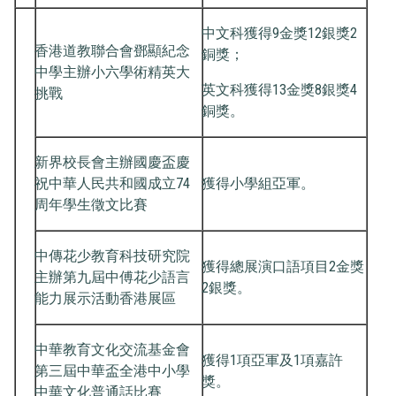
中文科獲得9金獎12銀獎2
香港道教聯合會鄧顯紀念
銅獎；
中學主辦小六學術精英大
英文科獲得13金獎8銀獎4
挑戰
銅獎。
新界校長會主辦國慶盃慶
祝中華人民共和國成立74
獲得小學組亞軍。
周年學生徵文比賽
中傳花少教育科技研究院
獲得總展演口語項目2金獎
主辦第九屆中傅花少語言
2銀獎。
能力展示活動香港展區
中華教育文化交流基金會
獲得1項亞軍及1項嘉許
第三屆中華盃全港中小學
獎。
中華文化普通話比賽