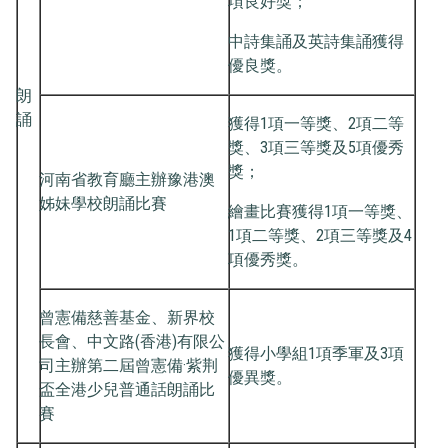
項良好獎；
中詩集誦及英詩集誦獲得
優良獎。
朗
誦
獲得1項一等獎、2項二等
獎、3項三等獎及5項優秀
獎；
河南省教育廳主辦豫港澳
姊妹學校朗誦比賽
繪畫比賽獲得1項一等獎、
1項二等獎、2項三等獎及4
項優秀獎。
曾憲備慈善基金、新界校
長會、中文路(香港)有限公
獲得小學組1項季軍及3項
司主辦第二屆曾憲備·紫荆
優異獎。
盃全港少兒普通話朗誦比
賽