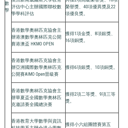
數
評估中心主辦國際聯校數
榮譽獎、40項優異獎及22
學
學學科評估
項優良獎。
香港數學奧林匹克協會主
獲得1項金獎、8項銀獎、
辦港澳數學奧林匹克公開
16項銅獎。
賽港澳盃 HKMO OPEN
香港數學奧林匹克協會主
辦亞洲國際數學奧林匹克
獲得6項銀獎、10項銅獎。
公開賽AIMO Open晉級賽
香港數學奧林匹克協會主
獲得2項二等獎、9項三等
辦華夏盃全國數學奧林匹
獎。
克邀請賽全國總決賽
香港教育大學數學與資訊
獲得小六組團體賽第五
科技學系主辦全港小學數