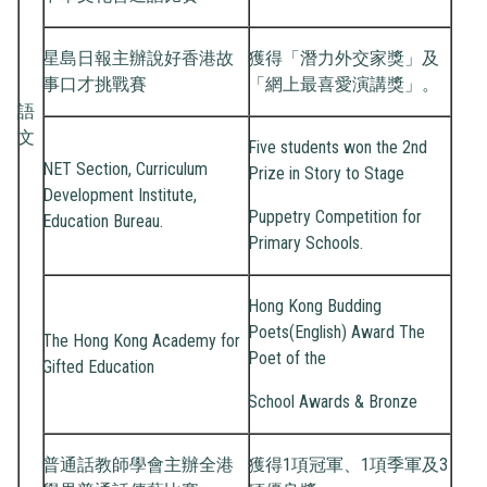
星島日報主辦說好香港故
獲得「潛力外交家獎」及
事口才挑戰賽
「網上最喜愛演講獎」。
語
文
Five students won the 2nd
NET Section, Curriculum
Prize in Story to Stage
Development Institute,
Puppetry Competition for
Education Bureau.
Primary Schools.
Hong Kong Budding
Poets(English) Award The
The Hong Kong Academy for
Poet of the
Gifted Education
School Awards & Bronze
普通話教師學會主辦全港
獲得1項冠軍、1項季軍及3