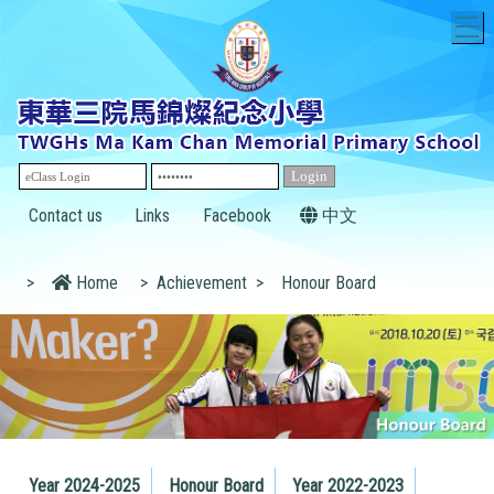
T
Contact us
Links
Facebook
中文
>
Home
>
Achievement
>
Honour Board
Year 2024-2025
Honour Board
Year 2022-2023