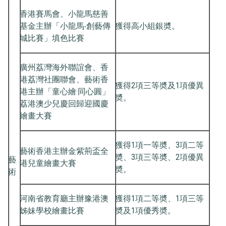
香港賽馬會、小龍馬慈善
基金主辦「小龍馬‧創藝傳
獲得高小組銀奬。
城比賽」填色比賽
廣州荔灣海外聯誼會、香
港荔灣社團聯會、藝術香
獲得2項三等奬及1項優異
港主辦「童心繪·同心圓」
奬。
荔港澳少兒慶回歸迎國慶
繪畫大賽
獲得1項一等奬、3項二等
藝術香港主辦金紫荊盃全
奬、3項三等奬、2項優異
藝
港兒童繪畫大賽
奬。
術
河南省教育廳主辦豫港澳
獲得1項二等奬、1項三等
姊妹學校繪畫比賽
奬及1項優秀奬。