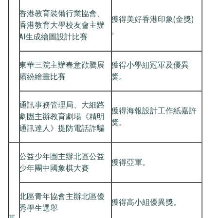
香港教育裝備行業協會、
獲得美好香港印象(金獎)
香港教育大學校友會主辦
。
AI生成繪圖設計比賽
東華三院主辦春意歡騰展
獲得小學組冠軍及優異
繽紛繪畫比賽
獎。
通訊事務管理局、大細路
獲得海報設計工作紙嘉許
劇團主辦教育劇場《精明
獎。
通訊達人》提防電話詐騙
公益少年團主辦北區公益
獲得亞軍。
少年團中國象棋大賽
北區青年協會主辦北區優
獲得高小組優異獎。
秀學生選舉