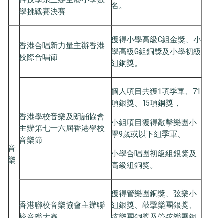
名。
學挑戰賽決賽
獲得小學高級C組金獎、小
香港合唱新力量主辦香港
學高級G組銅獎及小學初級
校際合唱節
組銅獎。
個人項目共獲1項季軍、71
項銀獎、15項銅獎，
香港學校音樂及朗誦協會
小組項目獲得敲擊樂團小
主辦第七十六屆香港學校
學9歲或以下組季軍、
音樂節
音
小學合唱團初級組銀獎及
樂
高級組銅獎。
獲得管樂團銅獎、弦樂小
香港聯校音樂協會主辦聯
組銀獎、敲擊樂團銀獎、
校音樂大賽
弦樂團銅獎及管弦樂團銀