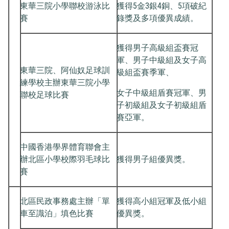
東華三院小學聯校游泳比
獲得5金3銀4銅、5項破紀
賽
錄獎及多項優異成績。
獲得男子高級組盃賽冠
軍、男子中級組及女子高
東華三院、阿仙奴足球訓
級組盃賽季軍、
練學校主辦東華三院小學
女子中級組盾賽冠軍、男
聯校足球比賽
子初級組及女子初級組盾
賽亞軍。
中國香港學界體育聯會主
辦北區小學校際羽毛球比
獲得男子組優異獎。
賽
北區民政事務處主辦「單
獲得高小組冠軍及低小組
車至識泊」填色比賽
優異獎。