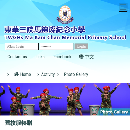
T
Contact us
Links
Facebook
中文
>
Home
>
Activity
>
Photo Gallery
舊校服轉贈